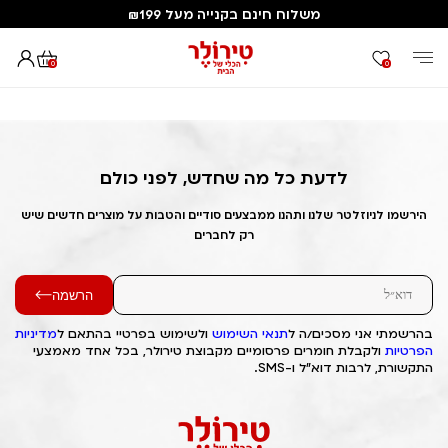
משלוח חינם בקנייה מעל ₪199
0
0
דף הבית
Out of Stock Alert 2025/04/08 1744147672
לדעת כל מה שחדש, לפני כולם
הירשמו לניוזלטר שלנו ותהנו ממבצעים סודיים והטבות על מוצרים חדשים שיש
רק לחברים
הרשמה
בהרשמתי אני מסכים/ה ל
תנאי השימוש
ולשימוש בפרטיי בהתאם ל
מדיניות
הפרטיות
ולקבלת חומרים פרסומיים מקבוצת טירולר, בכל אחד מאמצעי
התקשורת, לרבות דוא"ל ו-SMS.