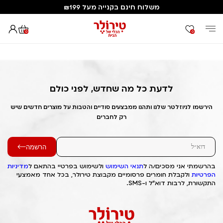
משלוח חינם בקנייה מעל ₪199
0
0
דף הבית
Out of Stock Alert 2025/04/08 1744143571
לדעת כל מה שחדש, לפני כולם
הירשמו לניוזלטר שלנו ותהנו ממבצעים סודיים והטבות על מוצרים חדשים שיש
רק לחברים
הרשמה
בהרשמתי אני מסכים/ה ל
תנאי השימוש
ולשימוש בפרטיי בהתאם ל
מדיניות
הפרטיות
ולקבלת חומרים פרסומיים מקבוצת טירולר, בכל אחד מאמצעי
התקשורת, לרבות דוא"ל ו-SMS.