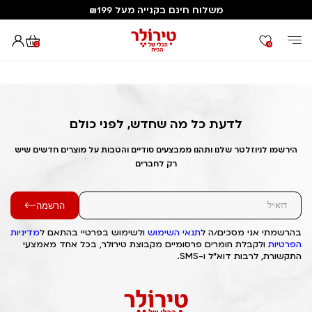
משלוח חינם בקנייה מעל ₪199
0
0
דף הבית
Out of Stock Alert 2025/04/07 1744057058
לדעת כל מה שחדש, לפני כולם
הירשמו לניוזלטר שלנו ותהנו ממבצעים סודיים והטבות על מוצרים חדשים שיש
רק לחברים
הרשמה
בהרשמתי אני מסכים/ה ל
תנאי השימוש
ולשימוש בפרטיי בהתאם ל
מדיניות
הפרטיות
ולקבלת חומרים פרסומיים מקבוצת טירולר, בכל אחד מאמצעי
התקשורת, לרבות דוא"ל ו-SMS.