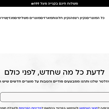
משלוח חינם בקנייה מעל ₪199
כל המוצרים
נקיון רצפה
נקיון חלונות
מארזים
מוצרים משלימים
מגזין
שירו
לדעת כל מה שחדש, לפני כולם
וזלטר שלנו ותהנו ממבצעים סודיים והטבות על מוצרים חדשים שיש 
ים/ה ל
תנאי השימוש
ולשימוש בפרטיי בהתאם ל
מדיניות הפרטיות
ולקבלת חומרי