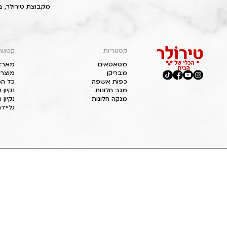
מקבוצת טירולר, ב
קטגוריות
קטגור
מטאטאים
מארז
מבריקן
מוצרי
כפות אשפה
כל המ
מגב חלונות
נקיון
מנקה חלונות
נקיון 
גליידר