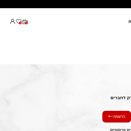
ת
0
0
רק לחברים
הרשמה
ם פרסומיים