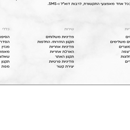
כל אחד מאמצעי התקשורת, לרבות דוא"ל ו-SMS.
יות
שירות
כללי
ים
מדיניות משלוחים
הסיפור
ם משלימים
תקנון החזרות/ החלפות
הסדרי 
וצרים
מדיניות אחריות
מגזין
 רצפה
הארכת אחריות
מאמרי
חלונות
תקנון האתר
שאלות
ים
מדיניות פרטיות
תקנון 
יצירת קשר
מפת א