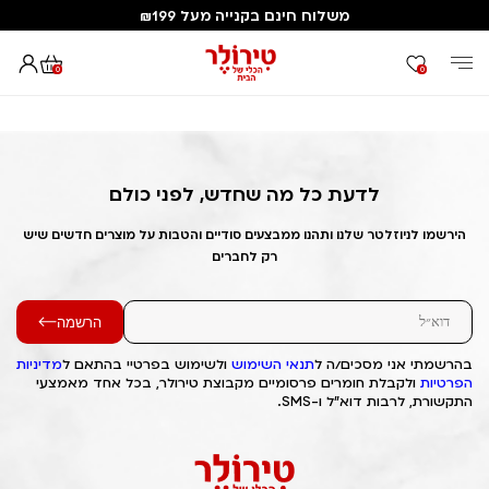
משלוח חינם בקנייה מעל ₪199
0
0
דף הבית
Out of Stock Alert 2025/04/07 1744054659
לדעת כל מה שחדש, לפני כולם
הירשמו לניוזלטר שלנו ותהנו ממבצעים סודיים והטבות על מוצרים חדשים שיש
רק לחברים
הרשמה
בהרשמתי אני מסכים/ה ל
תנאי השימוש
ולשימוש בפרטיי בהתאם ל
מדיניות
הפרטיות
ולקבלת חומרים פרסומיים מקבוצת טירולר, בכל אחד מאמצעי
התקשורת, לרבות דוא"ל ו-SMS.