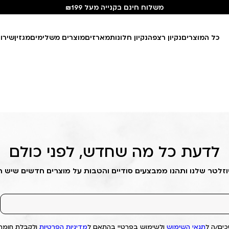
משלוח חינם בקנייה מעל ₪199
כל המוצרים
נקיון רצפה
נקיון חלונות
מארזים
מוצרים משלימים
מגזין
שירו
לדעת כל מה שחדש, לפני כולם
וזלטר שלנו ותהנו ממבצעים סודיים והטבות על מוצרים חדשים שיש 
ים/ה ל
תנאי השימוש
ולשימוש בפרטיי בהתאם ל
מדיניות הפרטיות
ולקבלת חומרי