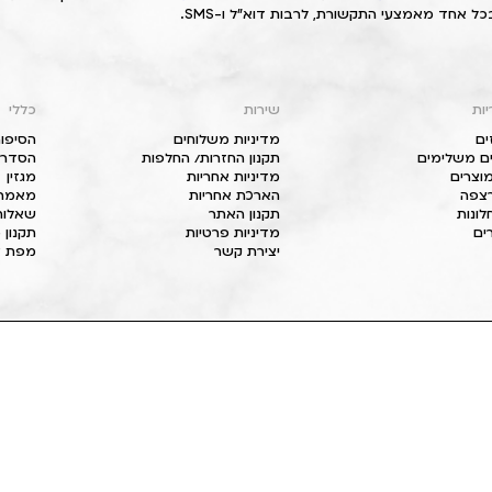
כל אחד מאמצעי התקשורת, לרבות דוא"ל ו-SMS.
יות
שירות
כללי
ים
מדיניות משלוחים
הסיפור
ם משלימים
תקנון החזרות/ החלפות
הסדרי 
וצרים
מדיניות אחריות
מגזין
 רצפה
הארכת אחריות
מאמרי
חלונות
תקנון האתר
שאלות
ים
מדיניות פרטיות
תקנון 
יצירת קשר
מפת א