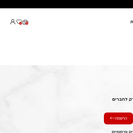
ת
0
0
רק לחברים
הרשמה
ם פרסומיים