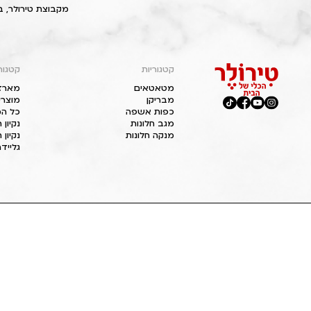
מקבוצת טירולר, ב
קטגוריות
קטגור
מטאטאים
מארז
מבריקן
מוצרי
כפות אשפה
כל המ
מגב חלונות
נקיון
מנקה חלונות
נקיון 
גליידר