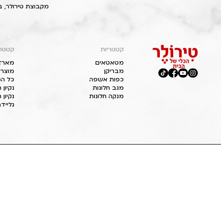
מקבוצת טירולר, ב
קטגוריות
קטגור
מטאטאים
מארז
מבריקן
מוצרי
כפות אשפה
כל המ
מגב חלונות
נקיון
מנקה חלונות
נקיון 
גליידר