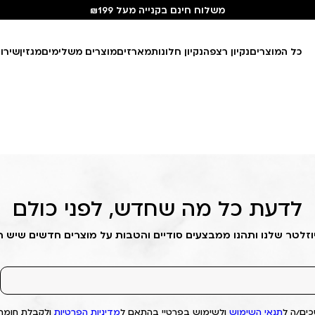
משלוח חינם בקנייה מעל ₪199
כל המוצרים
נקיון רצפה
נקיון חלונות
מארזים
מוצרים משלימים
מגזין
שירו
לדעת כל מה שחדש, לפני כולם
וזלטר שלנו ותהנו ממבצעים סודיים והטבות על מוצרים חדשים שיש 
ים/ה ל
תנאי השימוש
ולשימוש בפרטיי בהתאם ל
מדיניות הפרטיות
ולקבלת חומרי