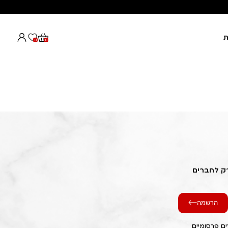
ת
0
0
רק לחברים
הרשמה
ם פרסומיים