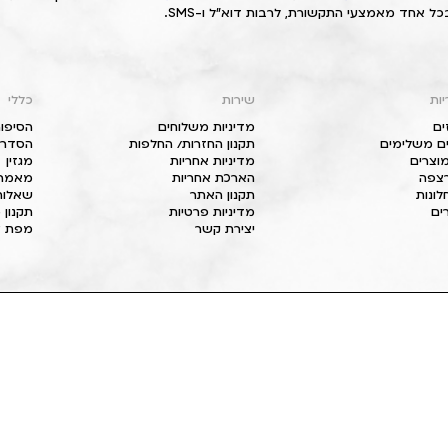
כל אחד מאמצעי התקשורת, לרבות דוא"ל ו-SMS.
יות
שירות
כללי
ים
מדיניות משלוחים
הסיפור
ם משלימים
תקנון החזרות/ החלפות
הסדרי 
וצרים
מדיניות אחריות
מגזין
 רצפה
הארכת אחריות
מאמרי
חלונות
תקנון האתר
שאלות
ים
מדיניות פרטיות
תקנון 
יצירת קשר
מפת א