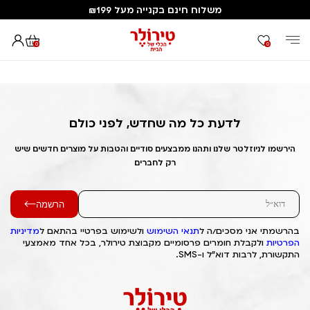
משלוח חינם בקנייה מעל ₪199
0
0
דף הבית
Out of Stock Alert 2025/04/07 1744047852
לדעת כל מה שחדש, לפני כולם
הירשמו לניוזלטר שלנו ותהנו ממבצעים סודיים והטבות על מוצרים חדשים שיש
רק לחברים
הרשמה
בהרשמתי אני מסכים/ה ל
תנאי השימוש
ולשימוש בפרטיי בהתאם ל
מדיניות
הפרטיות
ולקבלת חומרים פרסומיים מקבוצת טירולר, בכל אחד מאמצעי
התקשורת, לרבות דוא"ל ו-SMS.