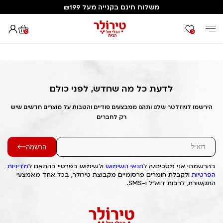
משלוח חינם בקנייה מעל ₪199
0
0
דף הבית
Out of Stock Alert 2025/04/07 1743989684
לדעת כל מה שחדש, לפני כולם
הירשמו לניוזלטר שלנו ותהנו ממבצעים סודיים והטבות על מוצרים חדשים שיש
רק לחברים
הרשמה
בהרשמתי אני מסכים/ה ל
תנאי השימוש
ולשימוש בפרטיי בהתאם ל
מדיניות
הפרטיות
ולקבלת חומרים פרסומיים מקבוצת טירולר, בכל אחד מאמצעי
התקשורת, לרבות דוא"ל ו-SMS.