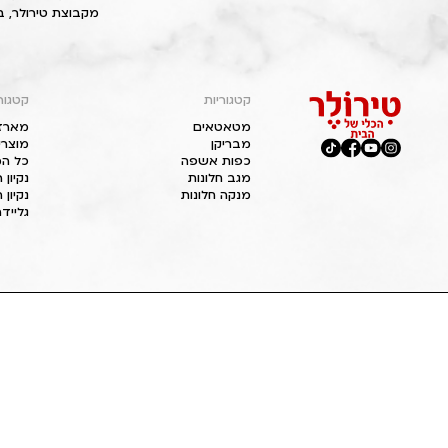
מקבוצת טירולר, ב
קטגוריות
קטגור
מטאטאים
מארז
מבריקן
מוצרי
כפות אשפה
כל המ
מגב חלונות
נקיון
מנקה חלונות
נקיון 
גליידר