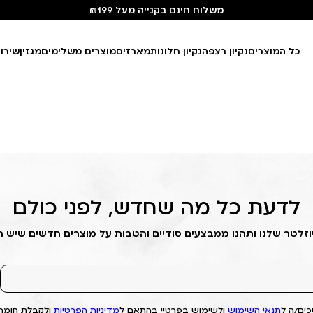
משלוח חינם בקנייה מעל ₪199
כל המוצרים
נקיון רצפה
נקיון חלונות
מארזים
מוצרים משלימים
מגזין
שירו
לדעת כל מה שחדש, לפני כולם
וזלטר שלנו ותהנו ממבצעים סודיים והטבות על מוצרים חדשים שיש 
ים/ה ל
תנאי השימוש
ולשימוש בפרטיי בהתאם ל
מדיניות הפרטיות
ולקבלת חומרי