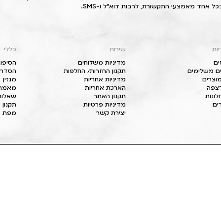
כל אחד מאמצעי התקשורת, לרבות דוא"ל ו-SMS.
יות
שירות
כללי
ים
מדיניות משלוחים
הסיפור
ם משלימים
תקנון החזרות/ החלפות
הסדרי 
וצרים
מדיניות אחריות
מגזין
 רצפה
הארכת אחריות
מאמרי
חלונות
תקנון האתר
שאלות
ים
מדיניות פרטיות
תקנון 
יצירת קשר
מפת א