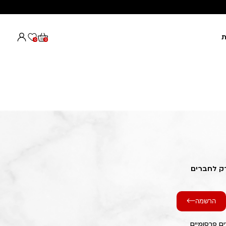
ת
0
0
רק לחברים
הרשמה
ם פרסומיים