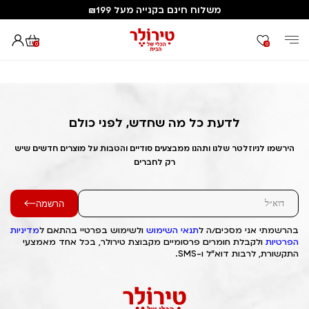
משלוח חינם בקנייה מעל ₪199
0
0
דף הבית
Out of Stock Alert 2025/04/06 1743957469
לדעת כל מה שחדש, לפני כולם
הירשמו לניוזלטר שלנו ותהנו ממבצעים סודיים והטבות על מוצרים חדשים שיש
רק לחברים
הרשמה
בהרשמתי אני מסכים/ה ל
תנאי השימוש
ולשימוש בפרטיי בהתאם ל
מדיניות
הפרטיות
ולקבלת חומרים פרסומיים מקבוצת טירולר, בכל אחד מאמצעי
התקשורת, לרבות דוא"ל ו-SMS.