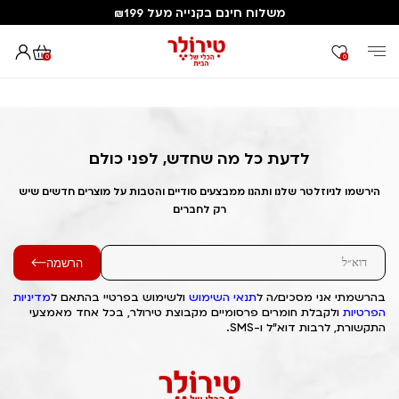
משלוח חינם בקנייה מעל ₪199
0
0
דף הבית
Out of Stock Alert 2025/04/06 1743947955
לדעת כל מה שחדש, לפני כולם
הירשמו לניוזלטר שלנו ותהנו ממבצעים סודיים והטבות על מוצרים חדשים שיש
רק לחברים
הרשמה
בהרשמתי אני מסכים/ה ל
תנאי השימוש
ולשימוש בפרטיי בהתאם ל
מדיניות
הפרטיות
ולקבלת חומרים פרסומיים מקבוצת טירולר, בכל אחד מאמצעי
התקשורת, לרבות דוא"ל ו-SMS.