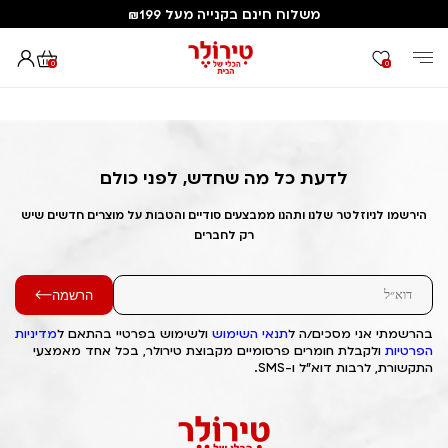
משלוח חינם בקנייה מעל ₪199
0
0
דף הבית
Out of Stock Alert 2025/04/06 1743934712
לדעת כל מה שחדש, לפני כולם
הירשמו לניוזלטר שלנו ותהנו ממבצעים סודיים והטבות על מוצרים חדשים שיש
רק לחברים
הרשמה
בהרשמתי אני מסכים/ה ל
תנאי השימוש
ולשימוש בפרטיי בהתאם ל
מדיניות
הפרטיות
ולקבלת חומרים פרסומיים מקבוצת טירולר, בכל אחד מאמצעי
התקשורת, לרבות דוא"ל ו-SMS.