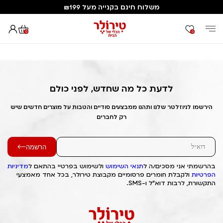
משלוח חינם בקנייה מעל ₪199
0
0
דף הבית
Out of Stock Alert 2025/04/06 1743922229
לדעת כל מה שחדש, לפני כולם
הירשמו לניוזלטר שלנו ותהנו ממבצעים סודיים והטבות על מוצרים חדשים שיש
רק לחברים
הרשמה
בהרשמתי אני מסכים/ה ל
תנאי השימוש
ולשימוש בפרטיי בהתאם ל
מדיניות
הפרטיות
ולקבלת חומרים פרסומיים מקבוצת טירולר, בכל אחד מאמצעי
התקשורת, לרבות דוא"ל ו-SMS.