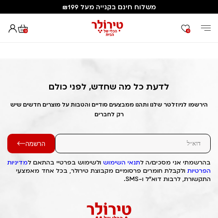
משלוח חינם בקנייה מעל ₪199
0
0
דף הבית
Out of Stock Alert 2025/04/06 1743920384
לדעת כל מה שחדש, לפני כולם
הירשמו לניוזלטר שלנו ותהנו ממבצעים סודיים והטבות על מוצרים חדשים שיש
רק לחברים
הרשמה
בהרשמתי אני מסכים/ה ל
תנאי השימוש
ולשימוש בפרטיי בהתאם ל
מדיניות
הפרטיות
ולקבלת חומרים פרסומיים מקבוצת טירולר, בכל אחד מאמצעי
התקשורת, לרבות דוא"ל ו-SMS.