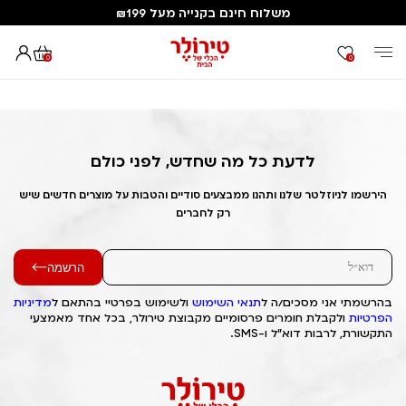
משלוח חינם בקנייה מעל ₪199
0
0
דף הבית
Out of Stock Alert 2025/04/06 1743912636
לדעת כל מה שחדש, לפני כולם
הירשמו לניוזלטר שלנו ותהנו ממבצעים סודיים והטבות על מוצרים חדשים שיש
רק לחברים
הרשמה
בהרשמתי אני מסכים/ה ל
תנאי השימוש
ולשימוש בפרטיי בהתאם ל
מדיניות
הפרטיות
ולקבלת חומרים פרסומיים מקבוצת טירולר, בכל אחד מאמצעי
התקשורת, לרבות דוא"ל ו-SMS.