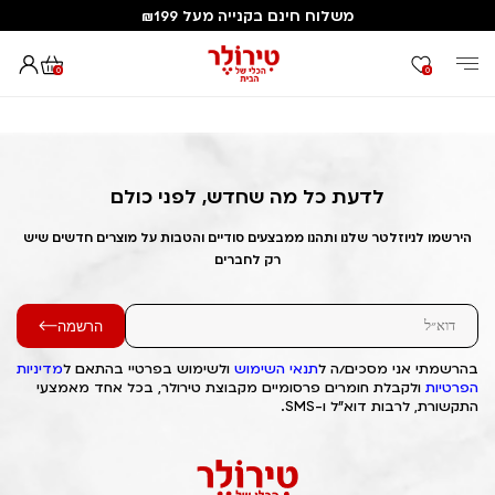
משלוח חינם בקנייה מעל ₪199
0
0
דף הבית
Out of Stock Alert 2025/04/06 1743902515
לדעת כל מה שחדש, לפני כולם
הירשמו לניוזלטר שלנו ותהנו ממבצעים סודיים והטבות על מוצרים חדשים שיש
רק לחברים
הרשמה
בהרשמתי אני מסכים/ה ל
תנאי השימוש
ולשימוש בפרטיי בהתאם ל
מדיניות
הפרטיות
ולקבלת חומרים פרסומיים מקבוצת טירולר, בכל אחד מאמצעי
התקשורת, לרבות דוא"ל ו-SMS.