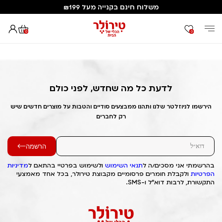
משלוח חינם בקנייה מעל ₪199
0
0
דף הבית
Out of Stock Alert 2025/04/05 1743880204
לדעת כל מה שחדש, לפני כולם
הירשמו לניוזלטר שלנו ותהנו ממבצעים סודיים והטבות על מוצרים חדשים שיש
רק לחברים
הרשמה
בהרשמתי אני מסכים/ה ל
תנאי השימוש
ולשימוש בפרטיי בהתאם ל
מדיניות
הפרטיות
ולקבלת חומרים פרסומיים מקבוצת טירולר, בכל אחד מאמצעי
התקשורת, לרבות דוא"ל ו-SMS.