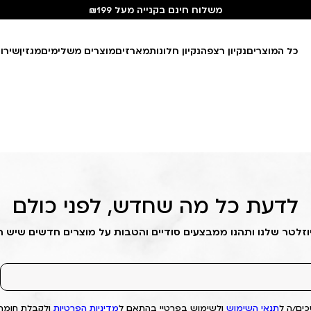
משלוח חינם בקנייה מעל ₪199
כל המוצרים
נקיון רצפה
נקיון חלונות
מארזים
מוצרים משלימים
מגזין
שירו
לדעת כל מה שחדש, לפני כולם
וזלטר שלנו ותהנו ממבצעים סודיים והטבות על מוצרים חדשים שיש 
ים/ה ל
תנאי השימוש
ולשימוש בפרטיי בהתאם ל
מדיניות הפרטיות
ולקבלת חומרי