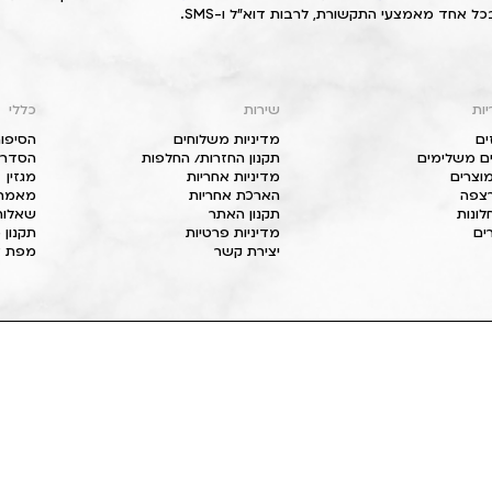
כל אחד מאמצעי התקשורת, לרבות דוא"ל ו-SMS.
יות
שירות
כללי
ים
מדיניות משלוחים
הסיפור
ם משלימים
תקנון החזרות/ החלפות
הסדרי 
וצרים
מדיניות אחריות
מגזין
 רצפה
הארכת אחריות
מאמרי
חלונות
תקנון האתר
שאלות
ים
מדיניות פרטיות
תקנון 
יצירת קשר
מפת א