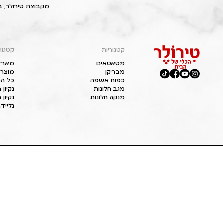
מקבוצת טירולר, ב
קטגוריות
קטגור
מטאטאים
מארז
מבריקן
מוצרי
כפות אשפה
כל המ
מגב חלונות
נקיון
מנקה חלונות
נקיון 
גליידר