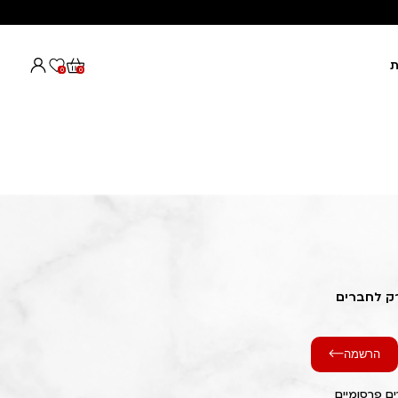
ת
0
0
רק לחברים
הרשמה
ם פרסומיים