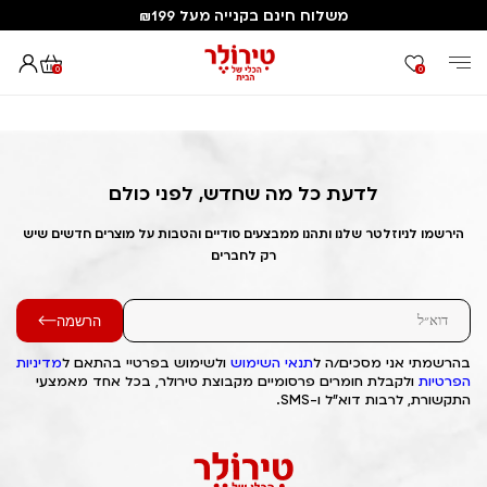
משלוח חינם בקנייה מעל ₪199
0
0
דף הבית
Out of Stock Alert 2025/04/05 1743876747
לדעת כל מה שחדש, לפני כולם
הירשמו לניוזלטר שלנו ותהנו ממבצעים סודיים והטבות על מוצרים חדשים שיש
רק לחברים
הרשמה
בהרשמתי אני מסכים/ה ל
תנאי השימוש
ולשימוש בפרטיי בהתאם ל
מדיניות
הפרטיות
ולקבלת חומרים פרסומיים מקבוצת טירולר, בכל אחד מאמצעי
התקשורת, לרבות דוא"ל ו-SMS.