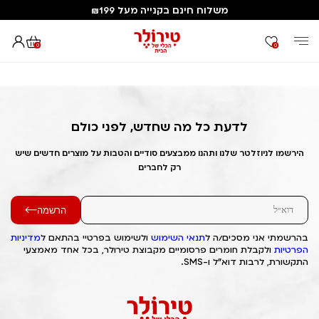
משלוח חינם בקנייה מעל ₪199
0
0
דף הבית
Out of Stock Alert 2025/04/05 1743872870
לדעת כל מה שחדש, לפני כולם
הירשמו לניוזלטר שלנו ותהנו ממבצעים סודיים והטבות על מוצרים חדשים שיש
רק לחברים
הרשמה
בהרשמתי אני מסכים/ה ל
תנאי השימוש
ולשימוש בפרטיי בהתאם ל
מדיניות
הפרטיות
ולקבלת חומרים פרסומיים מקבוצת טירולר, בכל אחד מאמצעי
התקשורת, לרבות דוא"ל ו-SMS.