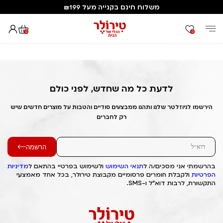
משלוח חינם בקנייה מעל ₪199
0
0
דף הבית
Out of Stock Alert 2025/04/05 1743855998
לדעת כל מה שחדש, לפני כולם
הירשמו לניוזלטר שלנו ותהנו ממבצעים סודיים והטבות על מוצרים חדשים שיש
רק לחברים
הרשמה
בהרשמתי אני מסכים/ה ל
תנאי השימוש
ולשימוש בפרטיי בהתאם ל
מדיניות
הפרטיות
ולקבלת חומרים פרסומיים מקבוצת טירולר, בכל אחד מאמצעי
התקשורת, לרבות דוא"ל ו-SMS.