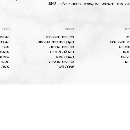
כל אחד מאמצעי התקשורת, לרבות דוא"ל ו-SMS.
יות
שירות
כללי
ים
מדיניות משלוחים
הסיפור
ם משלימים
תקנון החזרות/ החלפות
הסדרי 
וצרים
מדיניות אחריות
מגזין
 רצפה
הארכת אחריות
מאמרי
חלונות
תקנון האתר
שאלות
ים
מדיניות פרטיות
תקנון 
יצירת קשר
מפת א