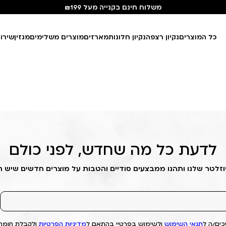
משלוח חינם בקנייה מעל ₪199
כל המוצרים
נקיון רצפה
נקיון חלונות
מארזים
מוצרים משלימים
מגזין
שירו
לדעת כל מה שחדש, לפני כולם
וזלטר שלנו ותהנו ממבצעים סודיים והטבות על מוצרים חדשים שיש 
ים/ה ל
תנאי השימוש
ולשימוש בפרטיי בהתאם ל
מדיניות הפרטיות
ולקבלת חומרי