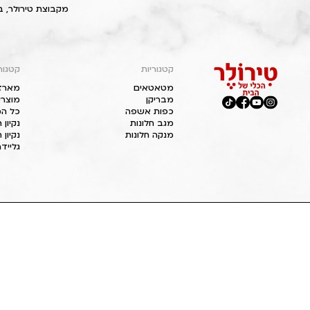
מקבוצת טירולר, ב
קטגוריות
קטגור
מטאטאים
מארז
מבריקן
מוצרי
כפות אשפה
כל המ
מגב חלונות
נקיון
מנקה חלונות
נקיון 
גליידר