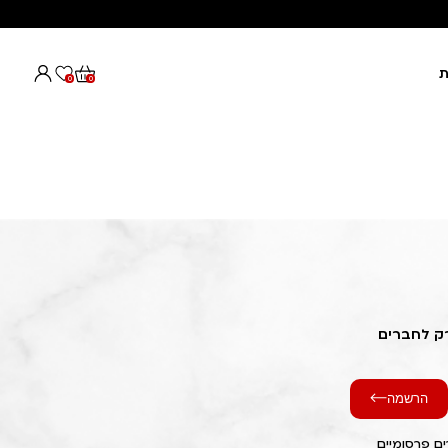
ת
0
0
רק לחברים
הרשמה
ם פרסומיים