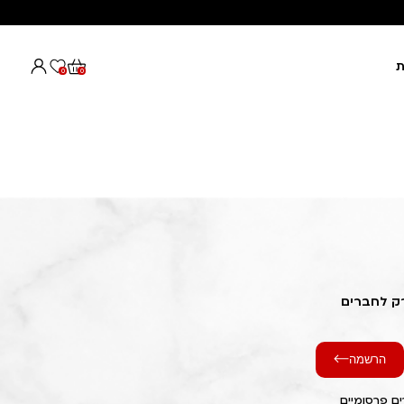
ת
0
0
רק לחברים
הרשמה
ם פרסומיים