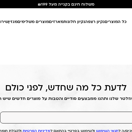
משלוח חינם בקנייה מעל ₪199
כל המוצרים
נקיון רצפה
נקיון חלונות
מארזים
מוצרים משלימים
מגזין
שירו
לדעת כל מה שחדש, לפני כולם
וזלטר שלנו ותהנו ממבצעים סודיים והטבות על מוצרים חדשים שיש 
ים/ה ל
תנאי השימוש
ולשימוש בפרטיי בהתאם ל
מדיניות הפרטיות
ולקבלת חומרי