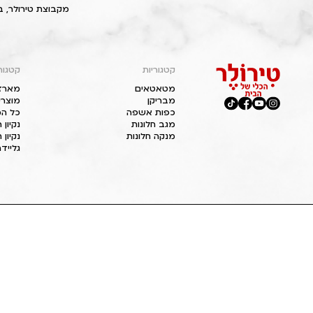
מקבוצת טירולר, ב
קטגוריות
קטגור
מטאטאים
מארז
מבריקן
מוצרי
כפות אשפה
כל המ
מגב חלונות
נקיון
מנקה חלונות
נקיון 
גליידר