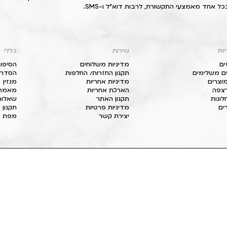
כל אחד מאמצעי התקשורת, לרבות דוא"ל ו-SMS.
יות
שירות
כללי
ים
מדיניות משלוחים
הסיפור
ם משלימים
תקנון החזרות/ החלפות
הסדרי 
וצרים
מדיניות אחריות
מגזין
 רצפה
הארכת אחריות
מאמרי
חלונות
תקנון האתר
שאלות
ים
מדיניות פרטיות
תקנון 
יצירת קשר
מפת א