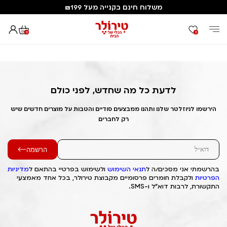
משלוח חינם בקנייה מעל ₪199
0
0
דף הבית
Out of Stock Alert 2025/04/05 1743844628
לדעת כל מה שחדש, לפני כולם
הירשמו לניוזלטר שלנו ותהנו ממבצעים סודיים והטבות על מוצרים חדשים שיש
רק לחברים
הרשמה
בהרשמתי אני מסכים/ה ל
תנאי השימוש
ולשימוש בפרטיי בהתאם ל
מדיניות
הפרטיות
ולקבלת חומרים פרסומיים מקבוצת טירולר, בכל אחד מאמצעי
התקשורת, לרבות דוא"ל ו-SMS.