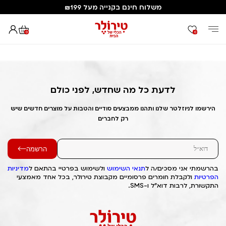
משלוח חינם בקנייה מעל ₪199
0
0
דף הבית
Out of Stock Alert 2025/04/05 1743838968
לדעת כל מה שחדש, לפני כולם
הירשמו לניוזלטר שלנו ותהנו ממבצעים סודיים והטבות על מוצרים חדשים שיש
רק לחברים
הרשמה
בהרשמתי אני מסכים/ה ל
תנאי השימוש
ולשימוש בפרטיי בהתאם ל
מדיניות
הפרטיות
ולקבלת חומרים פרסומיים מקבוצת טירולר, בכל אחד מאמצעי
התקשורת, לרבות דוא"ל ו-SMS.