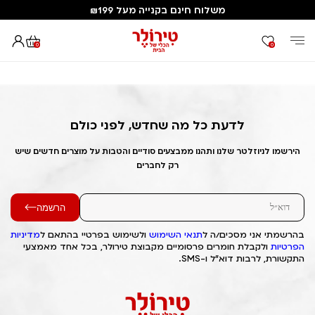
משלוח חינם בקנייה מעל ₪199
0
0
דף הבית
Out of Stock Alert 2025/04/05 1743815077
לדעת כל מה שחדש, לפני כולם
הירשמו לניוזלטר שלנו ותהנו ממבצעים סודיים והטבות על מוצרים חדשים שיש
רק לחברים
הרשמה
בהרשמתי אני מסכים/ה ל
תנאי השימוש
ולשימוש בפרטיי בהתאם ל
מדיניות
הפרטיות
ולקבלת חומרים פרסומיים מקבוצת טירולר, בכל אחד מאמצעי
התקשורת, לרבות דוא"ל ו-SMS.