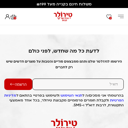
משלוח חינם בקנייה מעל ₪199
0
0
דף הבית
Out of Stock Alert 2025/04/04 1743800683
לדעת כל מה שחדש, לפני כולם
הירשמו לניוזלטר שלנו ותהנו ממבצעים סודיים והטבות על מוצרים חדשים שיש
רק לחברים
הרשמה
בהרשמתי אני מסכים/ה ל
תנאי השימוש
ולשימוש בפרטיי בהתאם ל
מדיניות
הפרטיות
ולקבלת חומרים פרסומיים מקבוצת טירולר, בכל אחד מאמצעי
התקשורת, לרבות דוא"ל ו-SMS.