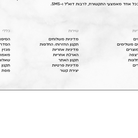
כל אחד מאמצעי התקשורת, לרבות דוא"ל ו-SMS.
יות
שירות
כללי
ים
מדיניות משלוחים
הסיפור
ם משלימים
תקנון החזרות/ החלפות
הסדרי 
וצרים
מדיניות אחריות
מגזין
 רצפה
הארכת אחריות
מאמרי
חלונות
תקנון האתר
שאלות
ים
מדיניות פרטיות
תקנון 
יצירת קשר
מפת א