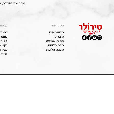
מקבוצת טירולר, ב
קטגוריות
קטגור
מטאטאים
מארז
מבריקן
מוצרי
כפות אשפה
כל המ
מגב חלונות
נקיון
מנקה חלונות
נקיון 
גליידר