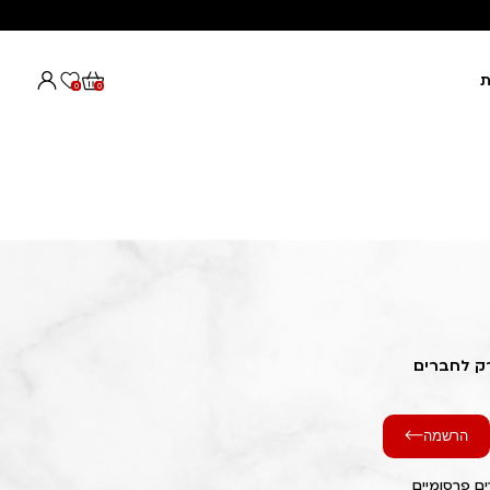
ת
0
0
רק לחברים
הרשמה
ם פרסומיים