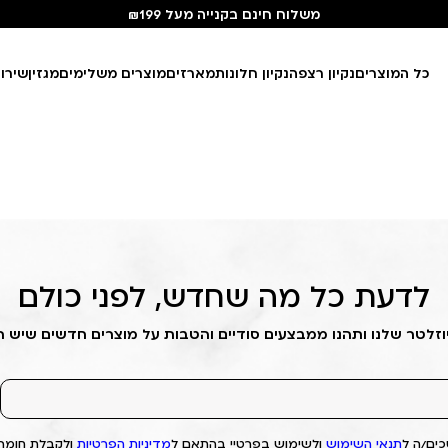
משלוח חינם בקנייה מעל ₪199
כל המוצרים
נקיון רצפה
נקיון חלונות
מארזים
מוצרים משלימים
מגזין
שירו
לדעת כל מה שחדש, לפני כולם
וזלטר שלנו ותהנו ממבצעים סודיים והטבות על מוצרים חדשים שיש 
ים/ה ל
תנאי השימוש
ולשימוש בפרטיי בהתאם ל
מדיניות הפרטיות
ולקבלת חומרי