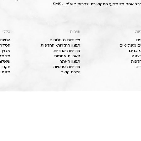
כל אחד מאמצעי התקשורת, לרבות דוא"ל ו-SMS.
יות
שירות
כללי
ים
מדיניות משלוחים
הסיפור
ם משלימים
תקנון החזרות/ החלפות
הסדרי 
וצרים
מדיניות אחריות
מגזין
 רצפה
הארכת אחריות
מאמרי
חלונות
תקנון האתר
שאלות
ים
מדיניות פרטיות
תקנון 
יצירת קשר
מפת א