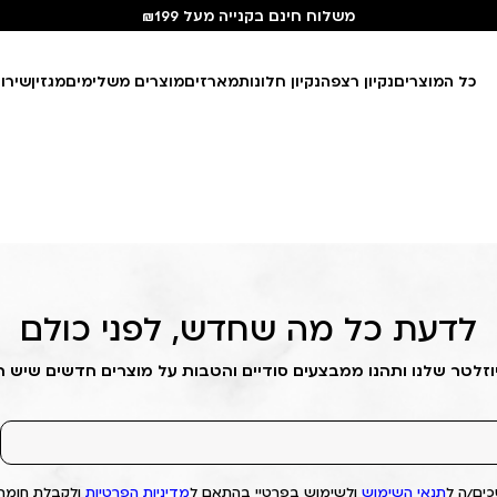
משלוח חינם בקנייה מעל ₪199
כל המוצרים
נקיון רצפה
נקיון חלונות
מארזים
מוצרים משלימים
מגזין
שירו
לדעת כל מה שחדש, לפני כולם
וזלטר שלנו ותהנו ממבצעים סודיים והטבות על מוצרים חדשים שיש 
ים/ה ל
תנאי השימוש
ולשימוש בפרטיי בהתאם ל
מדיניות הפרטיות
ולקבלת חומרי