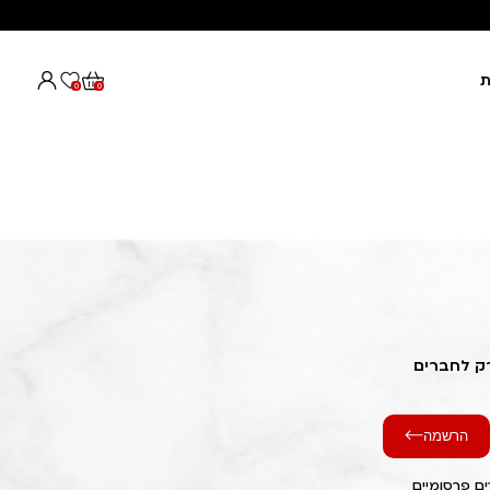
ת
0
0
רק לחברים
הרשמה
ם פרסומיים