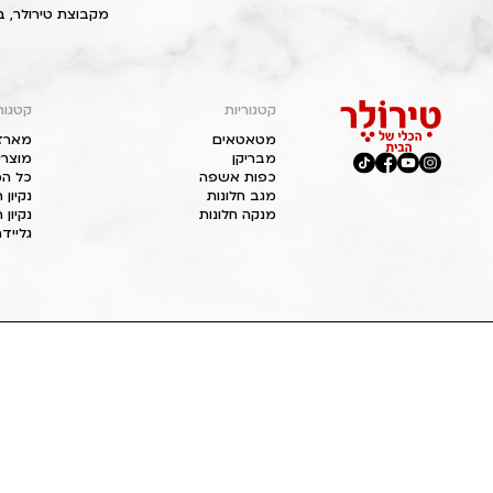
מקבוצת טירולר, ב
קטגוריות
קטגור
מטאטאים
מארז
מבריקן
מוצרי
כפות אשפה
כל המ
מגב חלונות
נקיון
מנקה חלונות
נקיון 
גליידר