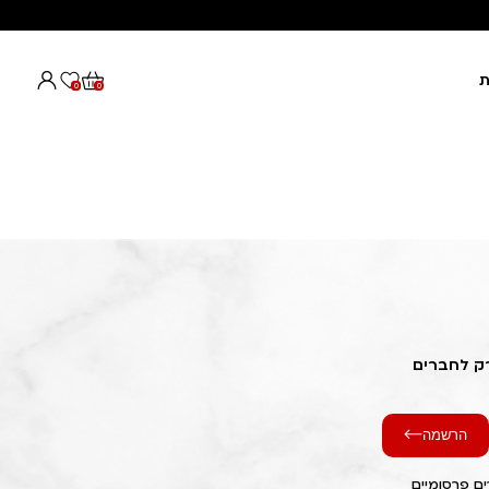
ת
0
0
רק לחברים
הרשמה
ם פרסומיים