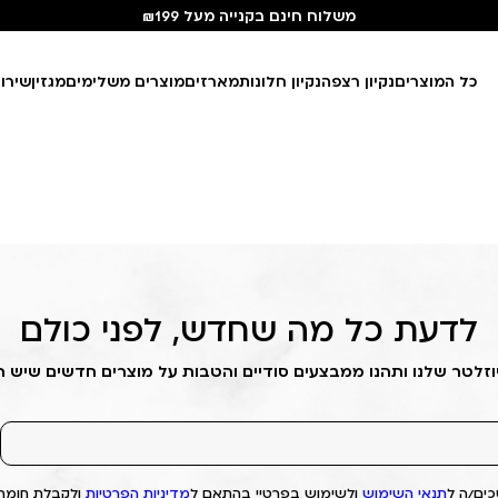
משלוח חינם בקנייה מעל ₪199
כל המוצרים
נקיון רצפה
נקיון חלונות
מארזים
מוצרים משלימים
מגזין
שירו
לדעת כל מה שחדש, לפני כולם
וזלטר שלנו ותהנו ממבצעים סודיים והטבות על מוצרים חדשים שיש 
ים/ה ל
תנאי השימוש
ולשימוש בפרטיי בהתאם ל
מדיניות הפרטיות
ולקבלת חומרי