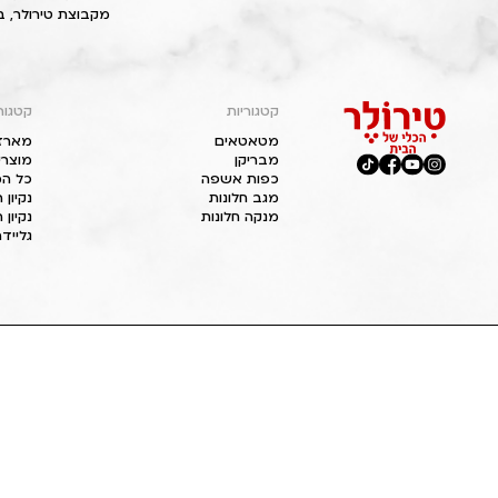
מקבוצת טירולר, ב
קטגוריות
קטגור
מטאטאים
מארז
מבריקן
מוצרי
כפות אשפה
כל המ
מגב חלונות
נקיון
מנקה חלונות
נקיון 
גליידר