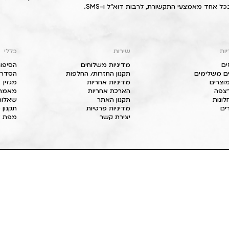
כל אחד מאמצעי התקשורת, לרבות דוא"ל ו-SMS.
יות
שירות
כללי
ים
מדיניות משלוחים
הסיפור
ם משלימים
תקנון החזרות/ החלפות
הסדרי 
וצרים
מדיניות אחריות
מגזין
 רצפה
הארכת אחריות
מאמרי
חלונות
תקנון האתר
שאלות
ים
מדיניות פרטיות
תקנון 
יצירת קשר
מפת א