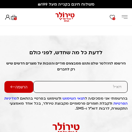
משלוח חינם בקנייה מעל ₪199
0
0
דף הבית
Out of Stock Alert 2025/04/04 1743778260
לדעת כל מה שחדש, לפני כולם
הירשמו לניוזלטר שלנו ותהנו ממבצעים סודיים והטבות על מוצרים חדשים שיש
רק לחברים
הרשמה
בהרשמתי אני מסכים/ה ל
תנאי השימוש
ולשימוש בפרטיי בהתאם ל
מדיניות
הפרטיות
ולקבלת חומרים פרסומיים מקבוצת טירולר, בכל אחד מאמצעי
התקשורת, לרבות דוא"ל ו-SMS.