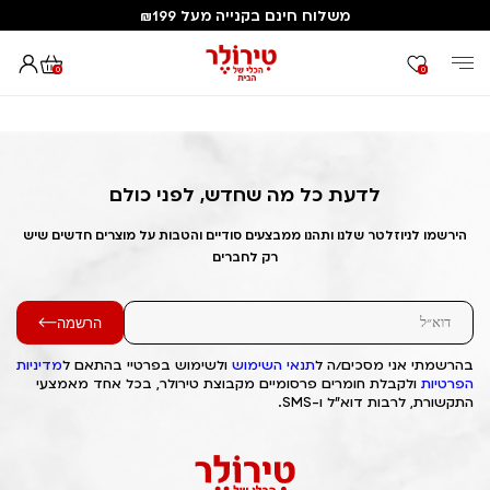
משלוח חינם בקנייה מעל ₪199
0
0
דף הבית
Out of Stock Alert 2025/04/04 1743775804
לדעת כל מה שחדש, לפני כולם
הירשמו לניוזלטר שלנו ותהנו ממבצעים סודיים והטבות על מוצרים חדשים שיש
רק לחברים
הרשמה
בהרשמתי אני מסכים/ה ל
תנאי השימוש
ולשימוש בפרטיי בהתאם ל
מדיניות
הפרטיות
ולקבלת חומרים פרסומיים מקבוצת טירולר, בכל אחד מאמצעי
התקשורת, לרבות דוא"ל ו-SMS.