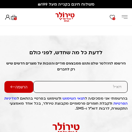
משלוח חינם בקנייה מעל ₪199
0
0
דף הבית
Out of Stock Alert 2025/03/28 1743196033
לדעת כל מה שחדש, לפני כולם
הירשמו לניוזלטר שלנו ותהנו ממבצעים סודיים והטבות על מוצרים חדשים שיש
רק לחברים
הרשמה
בהרשמתי אני מסכים/ה ל
תנאי השימוש
ולשימוש בפרטיי בהתאם ל
מדיניות
הפרטיות
ולקבלת חומרים פרסומיים מקבוצת טירולר, בכל אחד מאמצעי
התקשורת, לרבות דוא"ל ו-SMS.