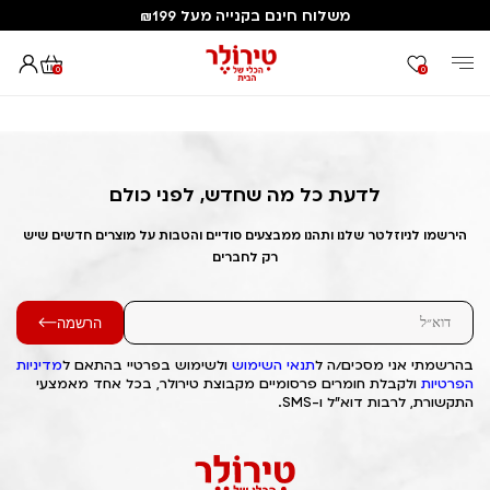
משלוח חינם בקנייה מעל ₪199
0
0
דף הבית
Out of Stock Alert 2025/03/28 1743184633
לדעת כל מה שחדש, לפני כולם
הירשמו לניוזלטר שלנו ותהנו ממבצעים סודיים והטבות על מוצרים חדשים שיש
רק לחברים
הרשמה
בהרשמתי אני מסכים/ה ל
תנאי השימוש
ולשימוש בפרטיי בהתאם ל
מדיניות
הפרטיות
ולקבלת חומרים פרסומיים מקבוצת טירולר, בכל אחד מאמצעי
התקשורת, לרבות דוא"ל ו-SMS.