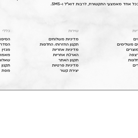
כל אחד מאמצעי התקשורת, לרבות דוא"ל ו-SMS.
יות
שירות
כללי
ים
מדיניות משלוחים
הסיפור
ם משלימים
תקנון החזרות/ החלפות
הסדרי 
וצרים
מדיניות אחריות
מגזין
 רצפה
הארכת אחריות
מאמרי
חלונות
תקנון האתר
שאלות
ים
מדיניות פרטיות
תקנון 
יצירת קשר
מפת א