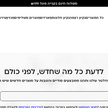
משלוח חינם בקנייה מעל ₪199
כל המוצרים
נקיון רצפה
נקיון חלונות
מארזים
מוצרים משלימים
מגזין
שירו
לדעת כל מה שחדש, לפני כולם
וזלטר שלנו ותהנו ממבצעים סודיים והטבות על מוצרים חדשים שיש 
ים/ה ל
תנאי השימוש
ולשימוש בפרטיי בהתאם ל
מדיניות הפרטיות
ולקבלת חומרי