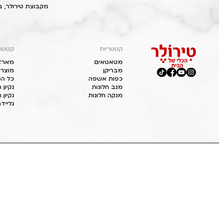
מקבוצת טירולר, ב
קטגוריות
קטגור
מטאטאים
מארז
מבריקן
מוצרי
כפות אשפה
כל המ
מגב חלונות
נקיון
מנקה חלונות
נקיון 
גליידר