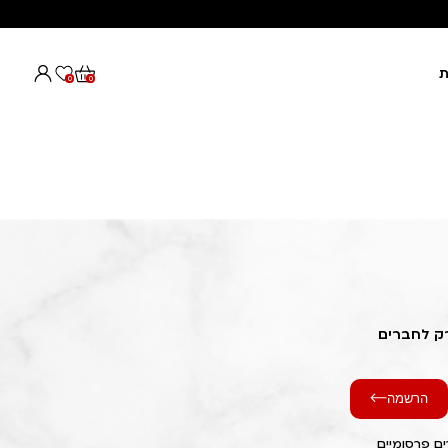
ת
0
0
רק לחברים
הרשמה
ם פרסומיים