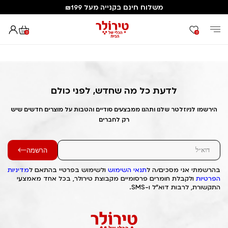
משלוח חינם בקנייה מעל ₪199
0
0
דף הבית
Out of Stock Alert 2025/03/23 1742754426
לדעת כל מה שחדש, לפני כולם
הירשמו לניוזלטר שלנו ותהנו ממבצעים סודיים והטבות על מוצרים חדשים שיש
רק לחברים
הרשמה
בהרשמתי אני מסכים/ה ל
תנאי השימוש
ולשימוש בפרטיי בהתאם ל
מדיניות
הפרטיות
ולקבלת חומרים פרסומיים מקבוצת טירולר, בכל אחד מאמצעי
התקשורת, לרבות דוא"ל ו-SMS.