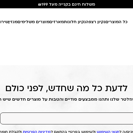
משלוח חינם בקנייה מעל ₪199
כל המוצרים
נקיון רצפה
נקיון חלונות
מארזים
מוצרים משלימים
מגזין
שירו
לדעת כל מה שחדש, לפני כולם
וזלטר שלנו ותהנו ממבצעים סודיים והטבות על מוצרים חדשים שיש 
ים/ה ל
תנאי השימוש
ולשימוש בפרטיי בהתאם ל
מדיניות הפרטיות
ולקבלת חומרי