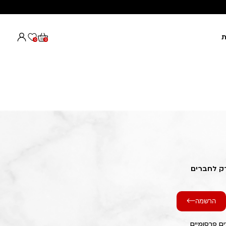
ת
0
0
רק לחברים
הרשמה
ם פרסומיים