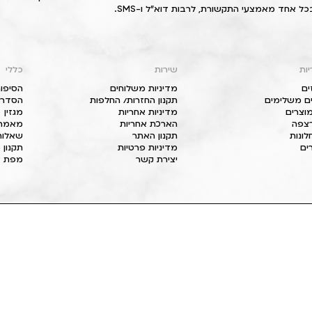
כל אחד מאמצעי התקשורת, לרבות דוא"ל ו-SMS.
יות
שירות
כללי
ים
מדיניות משלוחים
הסיפור
ם משלימים
תקנון החזרות/ החלפות
הסדרי 
וצרים
מדיניות אחריות
מגזין
 רצפה
הארכת אחריות
מאמרי
חלונות
תקנון האתר
שאלות
ים
מדיניות פרטיות
תקנון 
יצירת קשר
מפת א