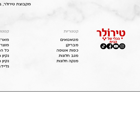
מקבוצת טירולר, ב
קטגוריות
קטגור
מטאטאים
מארז
מבריקן
מוצרי
כפות אשפה
כל המ
מגב חלונות
נקיון
מנקה חלונות
נקיון 
גליידר