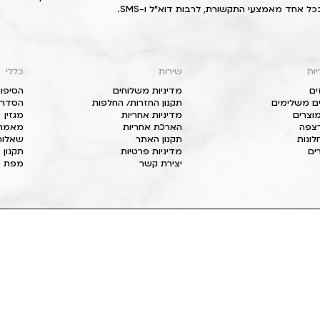
כל אחד מאמצעי התקשורת, לרבות דוא"ל ו-SMS.
יות
שירות
כללי
ים
מדיניות משלוחים
הסיפור
ם משלימים
תקנון החזרות/ החלפות
הסדרי 
וצרים
מדיניות אחריות
מגזין
 רצפה
הארכת אחריות
מאמרי
חלונות
תקנון האתר
שאלות
ים
מדיניות פרטיות
תקנון 
יצירת קשר
מפת א