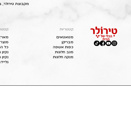
מקבוצת טירולר, ב
קטגוריות
קטגור
מטאטאים
מארז
מבריקן
מוצרי
כפות אשפה
כל המ
מגב חלונות
נקיון
מנקה חלונות
נקיון 
גליידר