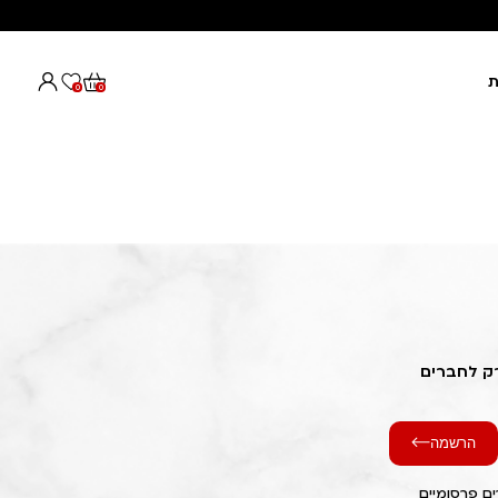
ת
0
0
רק לחברים
הרשמה
ם פרסומיים