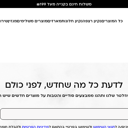
משלוח חינם בקנייה מעל ₪199
כל המוצרים
נקיון רצפה
נקיון חלונות
מארזים
מוצרים משלימים
מגזין
שירו
לדעת כל מה שחדש, לפני כולם
וזלטר שלנו ותהנו ממבצעים סודיים והטבות על מוצרים חדשים שיש 
ים/ה ל
תנאי השימוש
ולשימוש בפרטיי בהתאם ל
מדיניות הפרטיות
ולקבלת חומרי