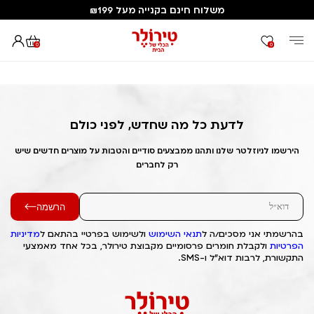
משלוח חינם בקנייה מעל ₪199
0
0
דף הבית
Out of Stock Alert 2025/03/23 1742730084
לדעת כל מה שחדש, לפני כולם
הירשמו לניוזלטר שלנו ותהנו ממבצעים סודיים והטבות על מוצרים חדשים שיש
רק לחברים
הרשמה
בהרשמתי אני מסכים/ה ל
תנאי השימוש
ולשימוש בפרטיי בהתאם ל
מדיניות
הפרטיות
ולקבלת חומרים פרסומיים מקבוצת טירולר, בכל אחד מאמצעי
התקשורת, לרבות דוא"ל ו-SMS.