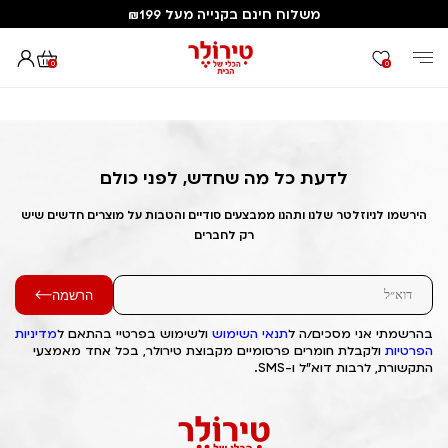
משלוח חינם בקנייה מעל ₪199
0
0
דף הבית
Out of Stock Alert 2025/03/23 1742725892
לדעת כל מה שחדש, לפני כולם
הירשמו לניוזלטר שלנו ותהנו ממבצעים סודיים והטבות על מוצרים חדשים שיש
רק לחברים
הרשמה
בהרשמתי אני מסכים/ה ל
תנאי השימוש
ולשימוש בפרטיי בהתאם ל
מדיניות
הפרטיות
ולקבלת חומרים פרסומיים מקבוצת טירולר, בכל אחד מאמצעי
התקשורת, לרבות דוא"ל ו-SMS.