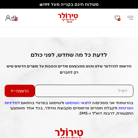
משלוח חינם בקנייה מעל ₪199
0
0
דף הבית
Out of Stock Alert 2025/03/23 1742723764
לדעת כל מה שחדש, לפני כולם
הירשמו לניוזלטר שלנו ותהנו ממבצעים סודיים והטבות על מוצרים חדשים שיש
רק לחברים
הרשמה
בהרשמתי אני מסכים/ה ל
תנאי השימוש
ולשימוש בפרטיי בהתאם ל
מדיניות
הפרטיות
ולקבלת חומרים פרסומיים מקבוצת טירולר, בכל אחד מאמצעי
התקשורת, לרבות דוא"ל ו-SMS.