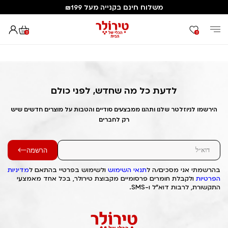
משלוח חינם בקנייה מעל ₪199
0
0
דף הבית
Out of Stock Alert 2025/03/23 1742719796
לדעת כל מה שחדש, לפני כולם
הירשמו לניוזלטר שלנו ותהנו ממבצעים סודיים והטבות על מוצרים חדשים שיש
רק לחברים
הרשמה
בהרשמתי אני מסכים/ה ל
תנאי השימוש
ולשימוש בפרטיי בהתאם ל
מדיניות
הפרטיות
ולקבלת חומרים פרסומיים מקבוצת טירולר, בכל אחד מאמצעי
התקשורת, לרבות דוא"ל ו-SMS.