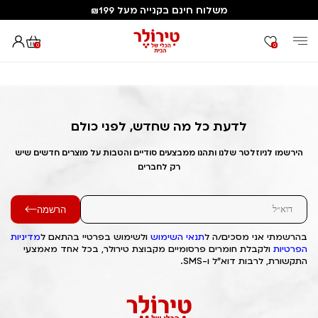
משלוח חינם בקנייה מעל ₪199
0
0
דף הבית
Out of Stock Alert 2025/03/23 1742715644
לדעת כל מה שחדש, לפני כולם
הירשמו לניוזלטר שלנו ותהנו ממבצעים סודיים והטבות על מוצרים חדשים שיש
רק לחברים
הרשמה
בהרשמתי אני מסכים/ה ל
תנאי השימוש
ולשימוש בפרטיי בהתאם ל
מדיניות
הפרטיות
ולקבלת חומרים פרסומיים מקבוצת טירולר, בכל אחד מאמצעי
התקשורת, לרבות דוא"ל ו-SMS.