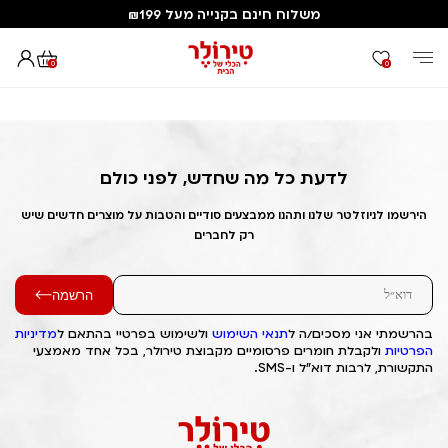
משלוח חינם בקנייה מעל ₪199
0
0
דף הבית
Out of Stock Alert 2025/03/23 1742713184
לדעת כל מה שחדש, לפני כולם
הירשמו לניוזלטר שלנו ותהנו ממבצעים סודיים והטבות על מוצרים חדשים שיש
רק לחברים
הרשמה
בהרשמתי אני מסכים/ה ל
תנאי השימוש
ולשימוש בפרטיי בהתאם ל
מדיניות
הפרטיות
ולקבלת חומרים פרסומיים מקבוצת טירולר, בכל אחד מאמצעי
התקשורת, לרבות דוא"ל ו-SMS.