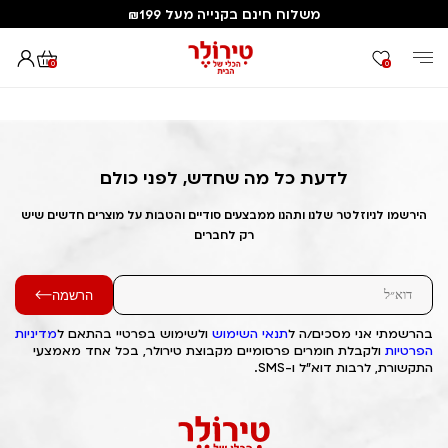
משלוח חינם בקנייה מעל ₪199
0
0
דף הבית
Out of Stock Alert 2025/03/23 1742712647
לדעת כל מה שחדש, לפני כולם
הירשמו לניוזלטר שלנו ותהנו ממבצעים סודיים והטבות על מוצרים חדשים שיש
רק לחברים
הרשמה
בהרשמתי אני מסכים/ה ל
תנאי השימוש
ולשימוש בפרטיי בהתאם ל
מדיניות
הפרטיות
ולקבלת חומרים פרסומיים מקבוצת טירולר, בכל אחד מאמצעי
התקשורת, לרבות דוא"ל ו-SMS.