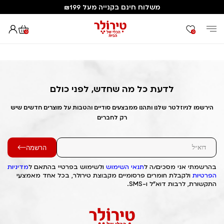
משלוח חינם בקנייה מעל ₪199
0
0
דף הבית
Out of Stock Alert 2025/03/23 1742709397
לדעת כל מה שחדש, לפני כולם
הירשמו לניוזלטר שלנו ותהנו ממבצעים סודיים והטבות על מוצרים חדשים שיש
רק לחברים
הרשמה
בהרשמתי אני מסכים/ה ל
תנאי השימוש
ולשימוש בפרטיי בהתאם ל
מדיניות
הפרטיות
ולקבלת חומרים פרסומיים מקבוצת טירולר, בכל אחד מאמצעי
התקשורת, לרבות דוא"ל ו-SMS.