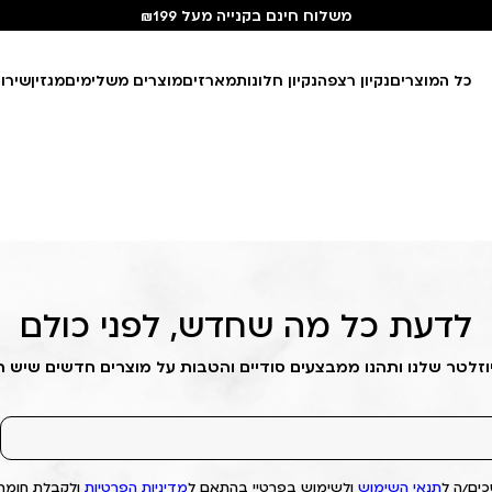
משלוח חינם בקנייה מעל ₪199
כל המוצרים
נקיון רצפה
נקיון חלונות
מארזים
מוצרים משלימים
מגזין
שירו
לדעת כל מה שחדש, לפני כולם
וזלטר שלנו ותהנו ממבצעים סודיים והטבות על מוצרים חדשים שיש 
ים/ה ל
תנאי השימוש
ולשימוש בפרטיי בהתאם ל
מדיניות הפרטיות
ולקבלת חומרי