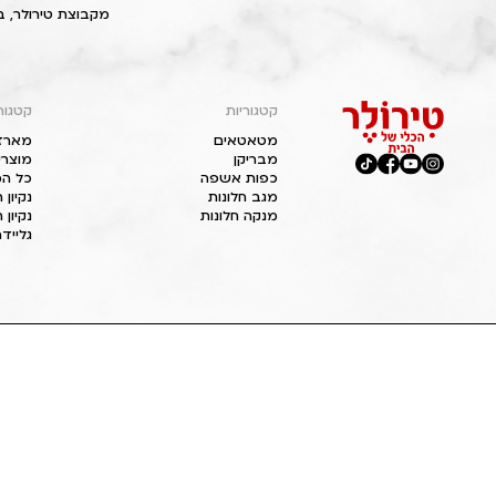
מקבוצת טירולר, ב
קטגוריות
קטגור
מטאטאים
מארז
מבריקן
מוצרי
כפות אשפה
כל המ
מגב חלונות
נקיון
מנקה חלונות
נקיון 
גליידר