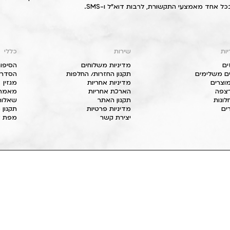
כל אחד מאמצעי התקשורת, לרבות דוא"ל ו-SMS.
יות
שירות
כללי
ים
מדיניות משלוחים
הסיפור
ם משלימים
תקנון החזרות/ החלפות
הסדרי 
וצרים
מדיניות אחריות
מגזין
 רצפה
הארכת אחריות
מאמרי
חלונות
תקנון האתר
שאלות
ים
מדיניות פרטיות
תקנון 
יצירת קשר
מפת א