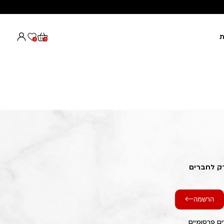
ת
0
0
רק לחברים
הרשמה
ם פרסומיים