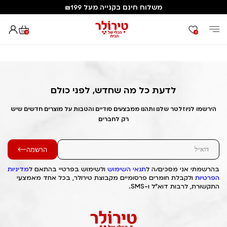
משלוח חינם בקנייה מעל ₪199
0
0
דף הבית
Out of Stock Alert 2025/03/23 1742689540
לדעת כל מה שחדש, לפני כולם
הירשמו לניוזלטר שלנו ותהנו ממבצעים סודיים והטבות על מוצרים חדשים שיש
רק לחברים
הרשמה
בהרשמתי אני מסכים/ה ל
תנאי השימוש
ולשימוש בפרטיי בהתאם ל
מדיניות
הפרטיות
ולקבלת חומרים פרסומיים מקבוצת טירולר, בכל אחד מאמצעי
התקשורת, לרבות דוא"ל ו-SMS.