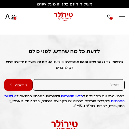
משלוח חינם בקנייה מעל ₪199
0
0
דף הבית
Out of Stock Alert 2025/03/14 1741947055
לדעת כל מה שחדש, לפני כולם
הירשמו לניוזלטר שלנו ותהנו ממבצעים סודיים והטבות על מוצרים חדשים שיש
רק לחברים
הרשמה
בהרשמתי אני מסכים/ה ל
תנאי השימוש
ולשימוש בפרטיי בהתאם ל
מדיניות
הפרטיות
ולקבלת חומרים פרסומיים מקבוצת טירולר, בכל אחד מאמצעי
התקשורת, לרבות דוא"ל ו-SMS.